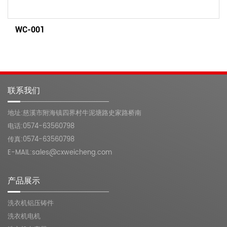
WC-001
联系我们
地址:慈溪市附海镇四界村牛泥塘路史家路桥南
电话:0574-63560798
传真:0574-63560798
E-MAIL:sales@cxweicheng.com
产品展示
洗衣机铝压铸件
洗衣机电机