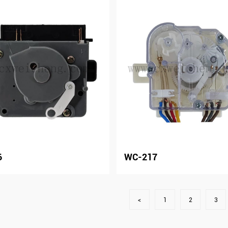
6
WC-217
<
1
2
3