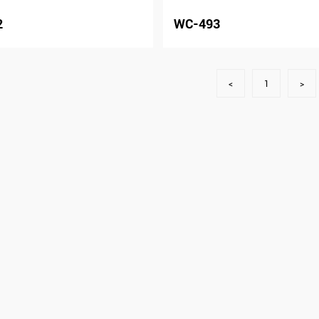
2
WC-493
<
1
>